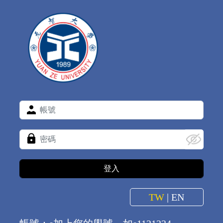
TW
|
EN