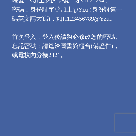
帳號：s加上您的學號，如s1121234。
密碼：身份証字號加上@Yzu (身份證第一
碼英文請大寫)，如H123456789@Yzu。
首次登入：登入後請務必修改您的密碼。
忘記密碼：請逕洽圖書館櫃台(備證件)，
或電校內分機2321。