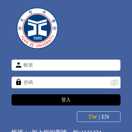
TW
|
EN