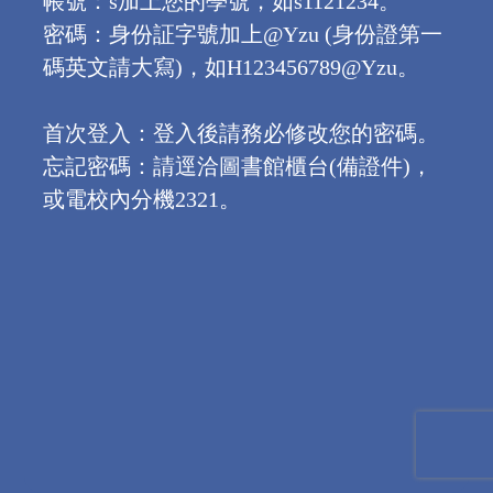
帳號：s加上您的學號，如s1121234。
密碼：身份証字號加上@Yzu (身份證第一
碼英文請大寫)，如H123456789@Yzu。
首次登入：登入後請務必修改您的密碼。
忘記密碼：請逕洽圖書館櫃台(備證件)，
或電校內分機2321。